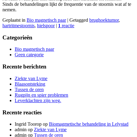
Sinds de behandelingen lijkt de frequentie van de stoornis wat af te
nemen.
Geplaatst in
Bio magnetisch paar
|
Getagged
brughoektumor
,
hartritmestoornis
,
hielspoor
|
1
reactie
Categorieën
Bio magnetisch paar
Geen categorie
Recente berichten
Ziekte van Lyme
Blaasontsteking
Tussen de oren
Rugpijn en spier problemen
Leverklachten zijn weg.
Recente reacties
Ingrid Toorop
op
Biomagmetische behandeling in Lelystad
admin
op
Ziekte van Lyme
admin
op
Tussen de oren