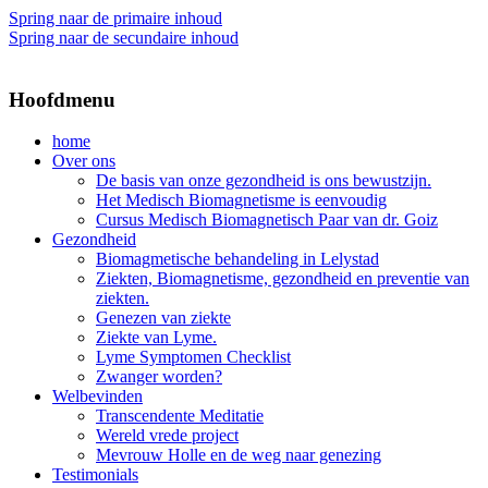
Spring naar de primaire inhoud
Spring naar de secundaire inhoud
Hoofdmenu
home
Over ons
De basis van onze gezondheid is ons bewustzijn.
Het Medisch Biomagnetisme is eenvoudig
Cursus Medisch Biomagnetisch Paar van dr. Goiz
Gezondheid
Biomagmetische behandeling in Lelystad
Ziekten, Biomagnetisme, gezondheid en preventie van
ziekten.
Genezen van ziekte
Ziekte van Lyme.
Lyme Symptomen Checklist
Zwanger worden?
Welbevinden
Transcendente Meditatie
Wereld vrede project
Mevrouw Holle en de weg naar genezing
Testimonials